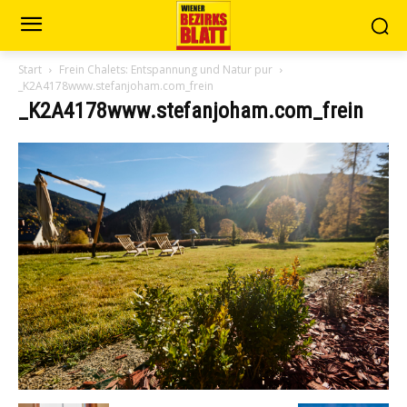
Start
Frein Chalets: Entspannung und Natur pur
_K2A4178www.stefanjoham.com_frein
_K2A4178www.stefanjoham.com_frein