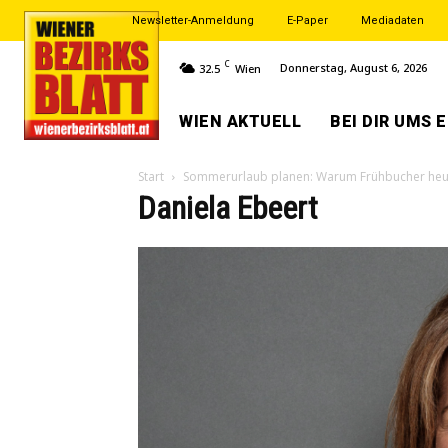
Newsletter-Anmeldung
E-Paper
Mediadaten
C
Donnerstag, August 6, 2026
32.5
Wien
WIEN AKTUELL
BEI DIR UMS 
Start
Sommerurlaub planen: Warum Frühbucher heuer
Daniela Ebeert