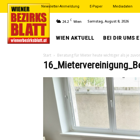
Newsletter-Anmeldung
E-Paper
Mediadaten
C
Samstag, August 8, 2026
24.2
Wien
WIEN AKTUELL
BEI DIR UMS 
Start
Beratung für Mieter heute wichtiger als je zuvor
16_Mietervereinigung_B