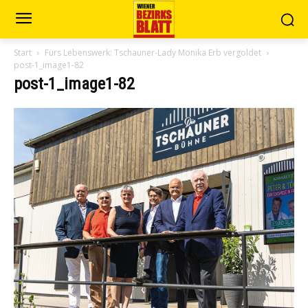
Start
Fürs Lebenswerk: Tschauner-Lady Monika Erb vergoldet
post-1_image1-82
post-1_image1-82