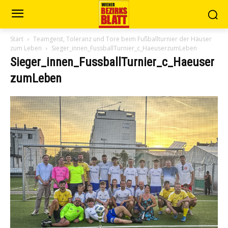
Start
Teamgeist, Toleranz und Tore beim Fußballturnier der Häuser
zum Leben
Sieger_innen_FussballTurnier_c_HaeuserzumLeben
Sieger_innen_FussballTurnier_c_Haeuser
zumLeben