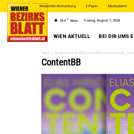
Newsletter-Anmeldung
E-Paper
Mediadaten
C
Freitag, August 7, 2026
29.9
Wien
WIEN AKTUELL
BEI DIR UMS 
Start
Gespenstisch: Elias Hirschls neuer Roman „Con
ContentBB