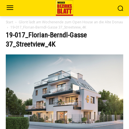
Start
Glorit lädt am Wochenende zum Open House an die Alte Donau
19-017_Florian-Berndl-Gasse 37_Streetview_4K
19-017_Florian-Berndl-Gasse
37_Streetview_4K