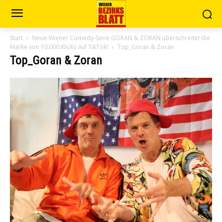
Start
Neue Wiener Comedy-Serie GORAN & ZORAN überschreitet die
Marke von 10.000 Klicks auf TikTok!
Top_Goran & Zoran
Top_Goran & Zoran