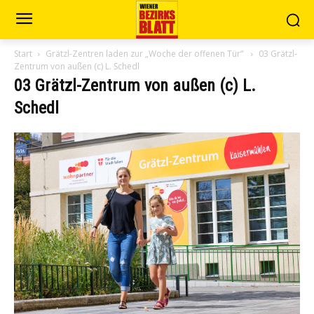
Start
Grätzl-Zentren laden zur „Woche der offenen Tür“
03 Grätzl-
Zentrum von außen (c) L. Schedl
03 Grätzl-Zentrum von außen (c) L.
Schedl