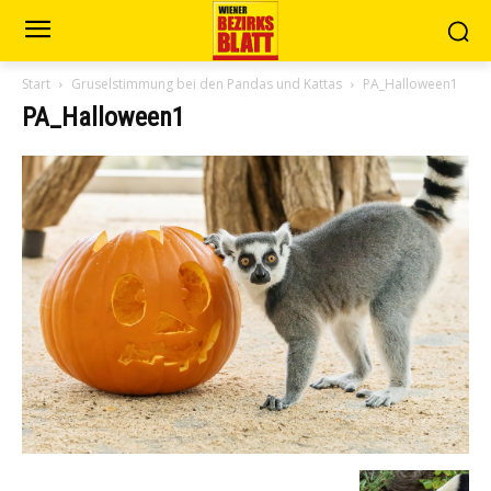
Start
Gruselstimmung bei den Pandas und Kattas
PA_Halloween1
PA_Halloween1