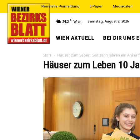
Newsletter-Anmeldung
E-Paper
Mediadaten
C
Samstag, August 8, 2026
24.2
Wien
WIEN AKTUELL
BEI DIR UMS 
Start
Häuser zum Leben: Seit zehn Jahren ein Anker f
Häuser zum Leben 10 Jah