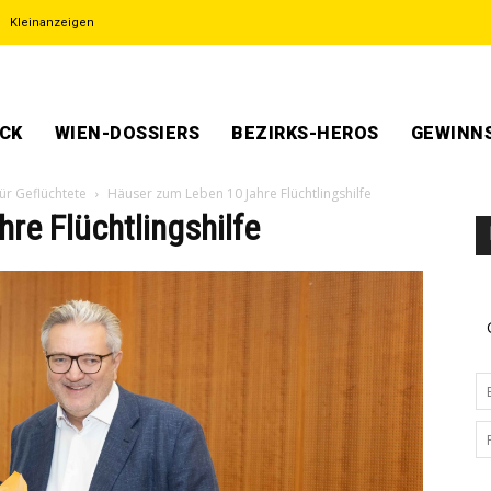
Kleinanzeigen
ECK
WIEN-DOSSIERS
BEZIRKS-HEROS
GEWINNS
ür Geflüchtete
Häuser zum Leben 10 Jahre Flüchtlingshilfe
re Flüchtlingshilfe