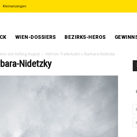
Kleinanzeigen
ECK
WIEN-DOSSIERS
BEZIRKS-HEROS
GEWINNS
Wien seit Anfang August
Helrom-Trailerbahn-c-Barbara-Nidetzky
rbara-Nidetzky