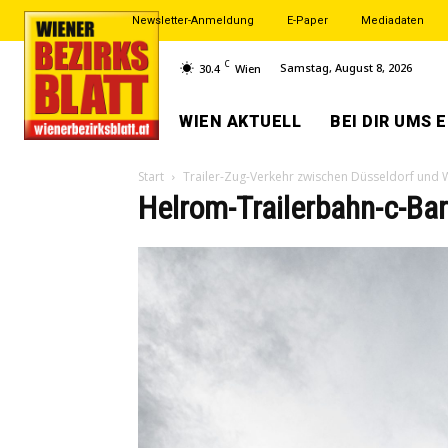
Newsletter-Anmeldung
E-Paper
Mediadaten
C
Samstag, August 8, 2026
30.4
Wien
WIEN AKTUELL
BEI DIR UMS 
Start
Trailer-Zug-Verkehr zwischen Düsseldorf und 
Helrom-Trailerbahn-c-Ba