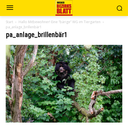
Start
Hallo Mitbewohner! Eine “bärige” WG im Tiergarten
pa_anlage_brillenbär1
pa_anlage_brillenbär1