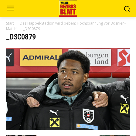
Start
Das Happel-Stadion wird beben: Hochspannung vor Bosnien-
Match!
_DSC0879
_DSC0879