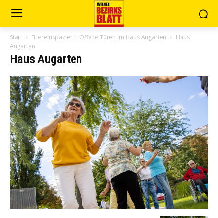
Start
“Hereinspaziert”: Offene Türen im Haus Augarten
Haus
Augarten
Haus Augarten