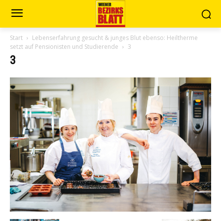
Start
Lebenserfahrung gesucht & junges Blut ebenso: Heiltherme
setzt auf Pensionisten und Studierende
3
3