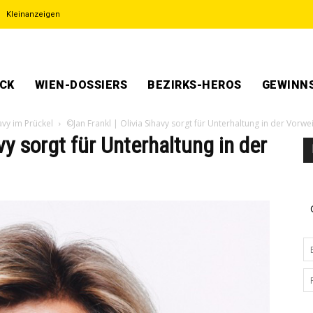
Kleinanzeigen
ECK
WIEN-DOSSIERS
BEZIRKS-HEROS
GEWINNS
avy im Prückel
©Jan Frankl | Olivia Sihavy sorgt für Unterhaltung in der Vorwe
vy sorgt für Unterhaltung in der