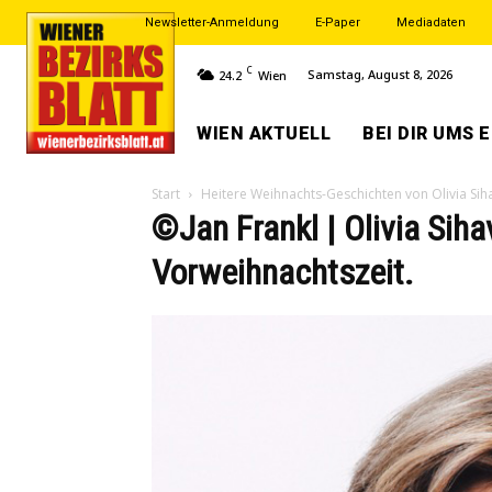
Newsletter-Anmeldung
E-Paper
Mediadaten
C
Samstag, August 8, 2026
24.2
Wien
WIEN AKTUELL
BEI DIR UMS 
Start
Heitere Weihnachts-Geschichten von Olivia Sih
©Jan Frankl | Olivia Siha
Vorweihnachtszeit.