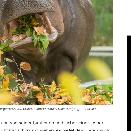
Tiergarten Schönbrunn besondere kulinarische Highlights mit sich.
runn
von seiner buntesten und sicher einer seiner
nicht nur schön anzusehen, es bietet den Tieren auch