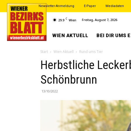
Newsletter-Anmeldung
E-Paper
Mediadaten
C
Freitag, August 7, 2026
29.9
Wien
WIEN AKTUELL
BEI DIR UMS 
Start
Wien Aktuell
Rund ums Tier
Herbstliche Lecker
Schönbrunn
13/10/2022