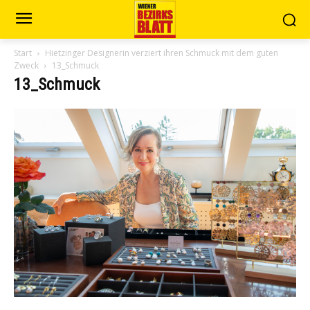
Start
Hietzinger Designerin verziert ihren Schmuck mit dem guten
Zweck
13_Schmuck
13_Schmuck