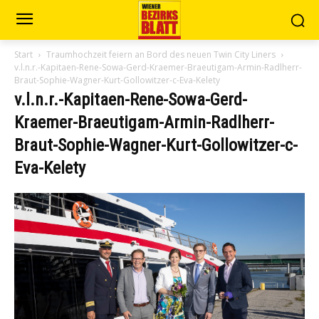
Start
Traumhochzeit feiern an Bord des neuen Twin City Liners
v.l.n.r.-Kapitaen-Rene-Sowa-Gerd-Kraemer-Braeutigam-Armin-Radlherr-
Braut-Sophie-Wagner-Kurt-Gollowitzer-c-Eva-Kelety
v.l.n.r.-Kapitaen-Rene-Sowa-Gerd-
Kraemer-Braeutigam-Armin-Radlherr-
Braut-Sophie-Wagner-Kurt-Gollowitzer-c-
Eva-Kelety