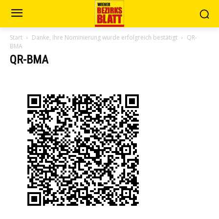
Start
Danke, Ihre Nominierung wurde erfolgreich bestätigt
QR-
BMA
QR-BMA