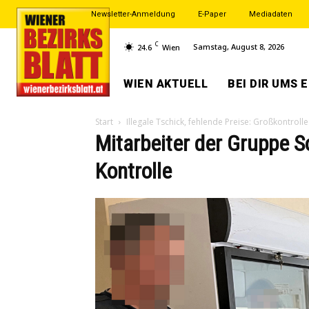
Newsletter-Anmeldung
E-Paper
Mediadaten
C
Samstag, August 8, 2026
24.6
Wien
WIEN AKTUELL
BEI DIR UMS 
Start
Illegale Tschick, fehlende Preise: Großkontroll
Mitarbeiter der Gruppe 
Kontrolle