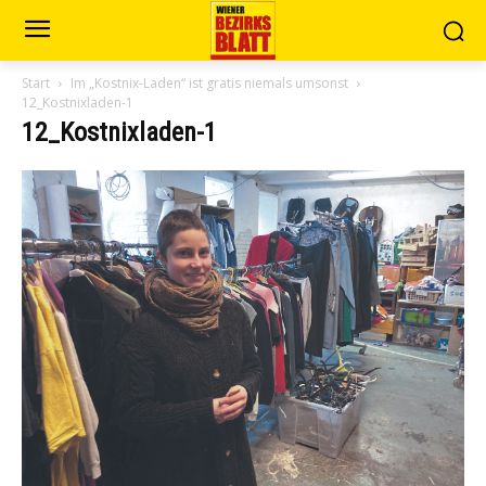
Start
Im „Kostnix-Laden“ ist gratis niemals umsonst
12_Kostnixladen-1
12_Kostnixladen-1