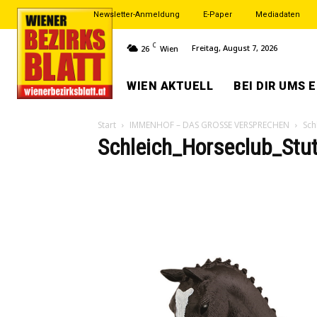
Newsletter-Anmeldung
E-Paper
Mediadaten
C
Freitag, August 7, 2026
26
Wien
WIEN AKTUELL
BEI DIR UMS 
Start
IMMENHOF – DAS GROSSE VERSPRECHEN
Sch
Schleich_Horseclub_Stu