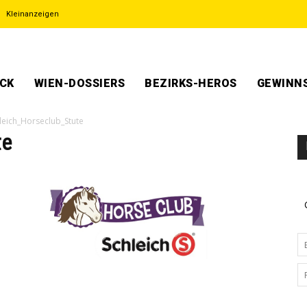
Kleinanzeigen
ECK
WIEN-DOSSIERS
BEZIRKS-HEROS
GEWINNS
leich_Horseclub_Stute
te