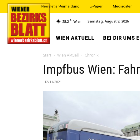
Newsletter-Anmeldung
E-Paper
Mediadaten
C
Samstag, August 8, 2026
28.2
Wien
WIEN AKTUELL
BEI DIR UMS 
Start
Wien Aktuell
Chronik
Impfbus Wien: Fahr
12/11/2021