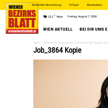
Newsletter-Anmeldung
E-Paper
Mediadaten
C
Freitag, August 7, 2026
23.2
Wien
WIEN AKTUELL
BEI DIR UMS 
Start
Influencer engagieren sich im Kampf gegen de
Job_3864 Kopie