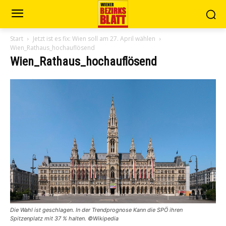
Start
Jetzt ist es fix: Wien soll am 27. April wählen
Wien_Rathaus_hochauflösend
Wien_Rathaus_hochauflösend
Die Wahl ist geschlagen. In der Trendprognose Kann die SPÖ ihren
Spitzenplatz mit 37 % halten. ©Wikipedia