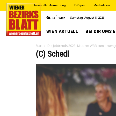
Newsletter-Anmeldung
E-Paper
Mediadaten
C
Samstag, August 8, 2026
23
Wien
WIEN AKTUELL
BEI DIR UMS 
Start
Die Jobtrends 2023: Mit dem WBB zum neuen 
(C) Schedl