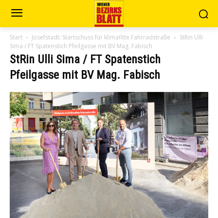
Start
Josefstadt: Startschuss für klimafitte Fahrradstraße
StRin Ulli
Sima / FT Spatenstich Pfeilgasse mit BV Mag. Fabisch
StRin Ulli Sima / FT Spatenstich
Pfeilgasse mit BV Mag. Fabisch