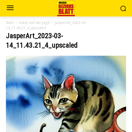
Start
Katze auf der Jagd
JasperArt_2023-03-
14_11.43.21_4_upscaled
JasperArt_2023-03-
14_11.43.21_4_upscaled