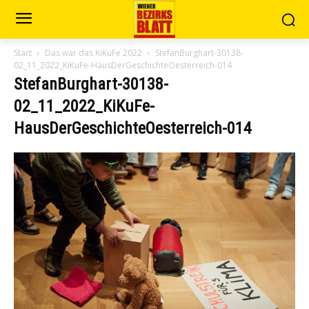
Start
Das war das KiKuFe 2022
StefanBurghart-30138-
02_11_2022_KiKuFe-HausDerGeschichteOesterreich-014
StefanBurghart-30138-
02_11_2022_KiKuFe-
HausDerGeschichteOesterreich-014