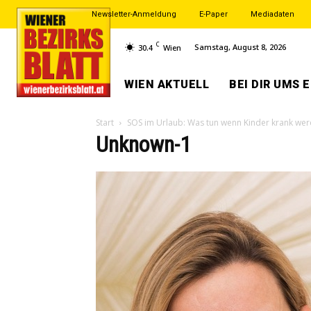
Newsletter-Anmeldung
E-Paper
Mediadaten
C
Samstag, August 8, 2026
30.4
Wien
WIEN AKTUELL
BEI DIR UMS 
Start
SOS im Urlaub: Was tun wenn Kinder krank we
Unknown-1