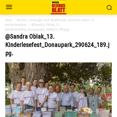
Start
Bücher, Lesungen und strahlende Gesichter beim 13.
Kinderlesefest
@Sandra Oblak_13.
Kinderlesefest_Donaupark_290624_189.jpg.
@Sandra Oblak_13.
Kinderlesefest_Donaupark_290624_189.j
pg.