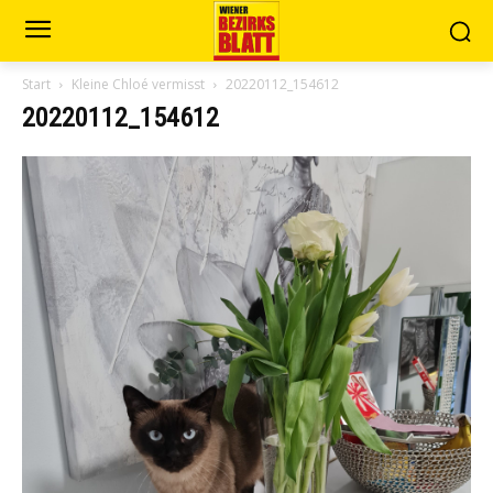
Start
Kleine Chloé vermisst
20220112_154612
20220112_154612