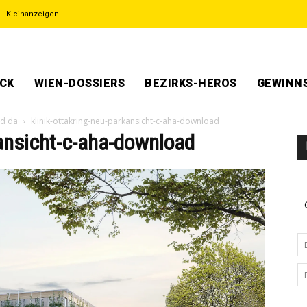
Kleinanzeigen
ECK
WIEN-DOSSIERS
BEZIRKS-HEROS
GEWINNS
nd da
klinik-ottakring-neu-parkansicht-c-aha-download
kansicht-c-aha-download