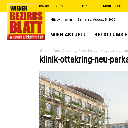
Newsletter-Anmeldung
E-Paper
Mediadaten
C
Samstag, August 8, 2026
23
Wien
WIEN AKTUELL
BEI DIR UMS 
Start
Klinik Ottakring: Pläne für den Mega-Umbau si
klinik-ottakring-neu-par