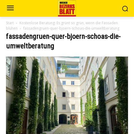
Start
Kostenlose Beratung: Es grünt so grün, wenn die Fassaden
blühen
fassadengruen-quer-bjoern-schoas-die-umweltberatung
fassadengruen-quer-bjoern-schoas-die-
umweltberatung