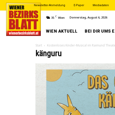
Newsletter-Anmeldung
E-Paper
Mediadaten
C
Donnerstag, August 6, 2026
35
Wien
WIEN AKTUELL
BEI DIR UMS 
Start
Kostenloses Kinder-Musical im Raimund Theat
känguru