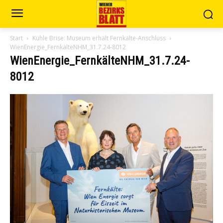
Start
Kühle Brise: Museum erhält Fernkälte-Anschluss
WienEnergie_FernkälteNHM_31.7.24-8012
WienEnergie_FernkälteNHM_31.7.24-
8012