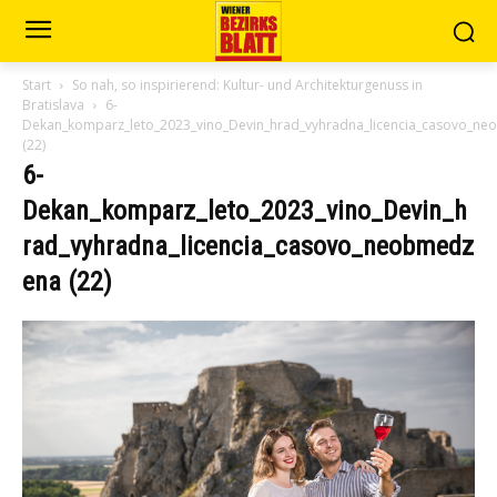
Start
So nah, so inspirierend: Kultur- und Architekturgenuss in
Bratislava
6-
Dekan_komparz_leto_2023_vino_Devin_hrad_vyhradna_licencia_casovo_n
(22)
6-
Dekan_komparz_leto_2023_vino_Devin_h
rad_vyhradna_licencia_casovo_neobmedz
ena (22)