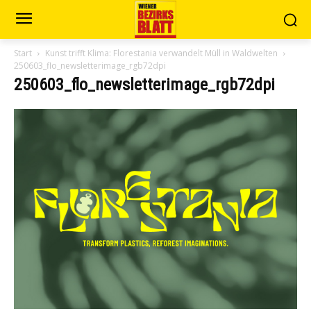
Start
Kunst trifft Klima: Florestania verwandelt Müll in Waldwelten
250603_flo_newsletterimage_rgb72dpi
250603_flo_newsletterimage_rgb72dpi