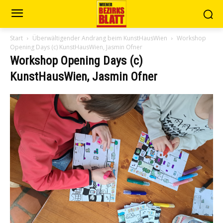
Start
Überwältigender Andrang beim KunstHausWien
Workshop
Opening Days (c) KunstHausWien, Jasmin Ofner
Workshop Opening Days (c)
KunstHausWien, Jasmin Ofner