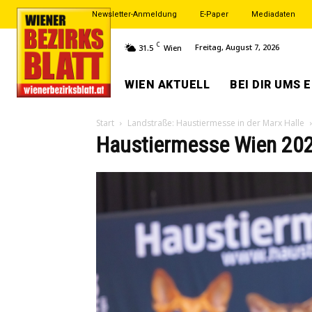
Newsletter-Anmeldung
E-Paper
Mediadaten
C
Freitag, August 7, 2026
31.5
Wien
WIEN AKTUELL
BEI DIR UMS 
Start
Landstraße: Haustiermesse in der Marx Halle
Haustiermesse Wien 20