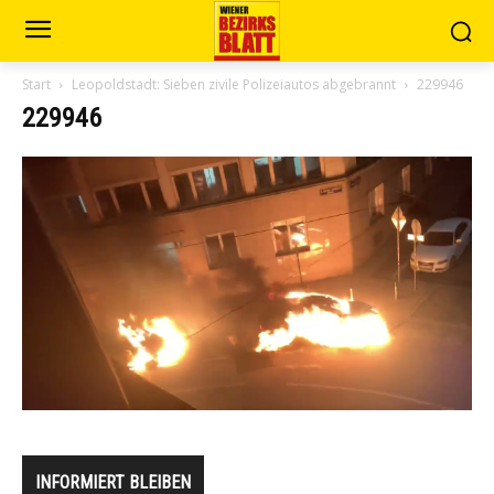
Start
Leopoldstadt: Sieben zivile Polizeiautos abgebrannt
229946
229946
INFORMIERT BLEIBEN