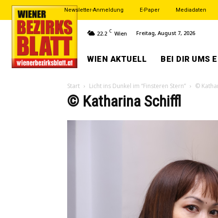
Newsletter-Anmeldung
E-Paper
Mediadaten
C
Freitag, August 7, 2026
22.2
Wien
WIEN AKTUELL
BEI DIR UMS 
Start
Licht ins Dunkel im “Finsteren Stern”
© Kathar
© Katharina Schiffl