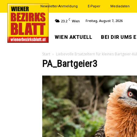
Newsletter-Anmeldung
E-Paper
Mediadaten
C
Freitag, August 7, 2026
23.2
Wien
WIEN AKTUELL
BEI DIR UMS 
Start
Liebevolle Ersatzeltern für kleines Bartgeier-K
PA_Bartgeier3