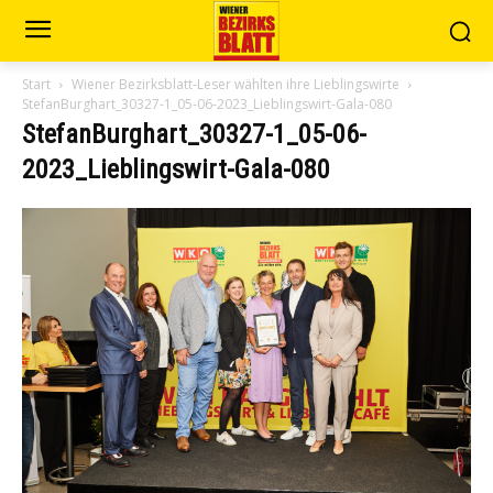
Start
Wiener Bezirksblatt-Leser wählten ihre Lieblingswirte
StefanBurghart_30327-1_05-06-2023_Lieblingswirt-Gala-080
StefanBurghart_30327-1_05-06-
2023_Lieblingswirt-Gala-080