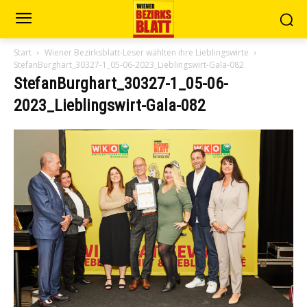
Start
Wiener Bezirksblatt-Leser wählten ihre Lieblingswirte
StefanBurghart_30327-1_05-06-2023_Lieblingswirt-Gala-082
StefanBurghart_30327-1_05-06-
2023_Lieblingswirt-Gala-082