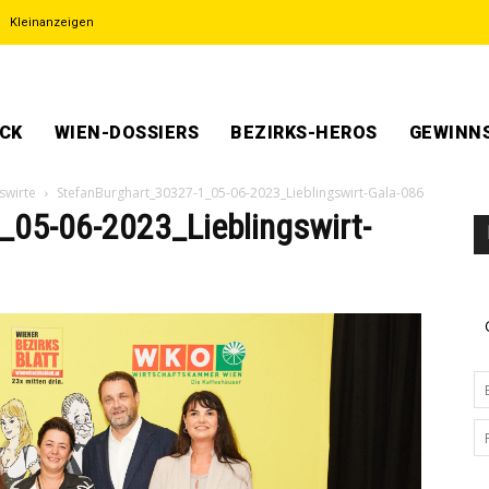
Kleinanzeigen
ECK
WIEN-DOSSIERS
BEZIRKS-HEROS
GEWINNS
swirte
StefanBurghart_30327-1_05-06-2023_Lieblingswirt-Gala-086
_05-06-2023_Lieblingswirt-