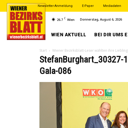
Newsletter-Anmeldung
E-Paper
Mediadaten
C
Donnerstag, August 6, 2026
26.7
Wien
WIEN AKTUELL
BEI DIR UMS 
Start
Wiener Bezirksblatt-Leser wählten ihre Liebling
StefanBurghart_30327-1
Gala-086