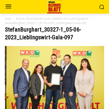
Start
Wiener Bezirksblatt-Leser wählten ihre Lieblingswirte
StefanBurghart_30327-1_05-06-2023_Lieblingswirt-Gala-097
StefanBurghart_30327-1_05-06-
2023_Lieblingswirt-Gala-097