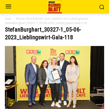
Start
Wiener Bezirksblatt-Leser wählten ihre Lieblingswirte
StefanBurghart_30327-1_05-06-2023_Lieblingswirt-Gala-118
StefanBurghart_30327-1_05-06-
2023_Lieblingswirt-Gala-118